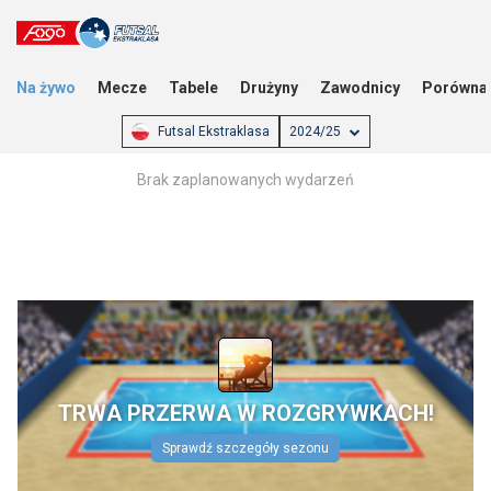
Na żywo
Mecze
Tabele
Drużyny
Zawodnicy
Porówna
Futsal Ekstraklasa
2024/25
Brak zaplanowanych wydarzeń
TRWA PRZERWA W ROZGRYWKACH!
Sprawdź szczegóły sezonu