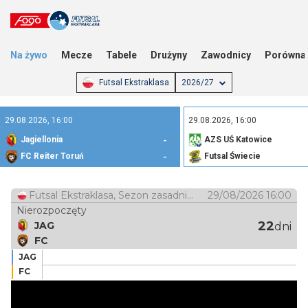
Na żywo
Mecze
Tabele
Drużyny
Zawodnicy
Porówna
Futsal Ekstraklasa
2026/27
29.08.2026, 16:00
29.08.2026, 16:00
Jagiellonia
AZS UŚ Katowice
-
FC Reiter Toruń
Futsal Świecie
-
Futsal Ekstraklasa
, Sezon zasadniczy, Runda 1
29/08/2026 16:00
Nierozpoczęty
Nierozpoczęty
1
2
R
22
JAG
JAG
-
-
-
dni
FC
-
-
-
FC
JAG
FC